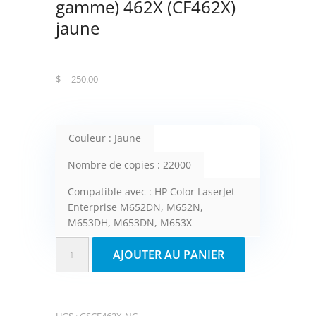
gamme) 462X (CF462X)
jaune
$
250.00
Couleur : Jaune
Nombre de copies : 22000
Compatible avec : HP Color LaserJet
Enterprise M652DN, M652N,
M653DH, M653DN, M653X
quantité
AJOUTER AU PANIER
de
Fuzion
cartouche