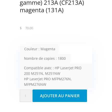
gamme) 213A (CF213A)
magenta (131A)
$
70.00
Couleur : Magenta
Nombre de copies : 1800
Compatible avec : HP LaserJet PRO
200 M251N, M251NW
HP LaserJet PRO MFPM276N,
MFPM276NW
quantité
AJOUTER AU PANIER
de
Fuzion