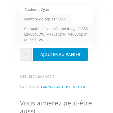
Couleur : Cyan
Nombre de copies : 5000
Compatible avec : Canon ImageCLASS
LBP654CDW, MF731CDW, MF733CDW,
MF735CDW
quantité
AJOUTER AU PANIER
de
Fuzion
cartouche
UGS :
GSCAN046HC-NC
compatible
Canon
CATÉGORIES :
CANON
,
CARTOUCHES LASER
(haut
de
Vous aimerez peut-être
gamme)
aussi…
046