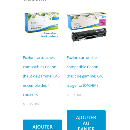
cyan
(046HC)
Fuzion cartouches
Fuzion cartouche
compatibles Canon
compatible Canon
(haut de gamme) 046
(haut de gamme) 046
ensemble des 4
magenta (046HM)
couleurs
$
95.00
$
360.00
AJOUTER
AU
AJOUTER
PANIER