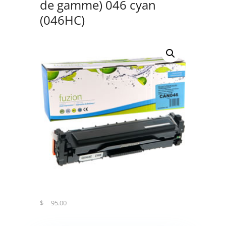
de gamme) 046 cyan
(046HC)
$
95.00