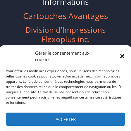
Informations
Cartouches Avantages
Division d'Impressions
Flexoplus inc.
2417 Boulevard Industriel
Gérer le consentement aux
cookies
Chambly, QC J3L 4W3
Pour offrir les meilleures expériences, nous utilisons des technologies
telles que les cookies pour stocker et/ou accéder aux informations des
ventes@flexoplus.ca
appareils. Le fait de consentir à ces technologies nous permettra de
traiter des données telles que le comportement de navigation ou les ID
(514) 587-8055
uniques sur ce site. Le fait de ne pas consentir ou de retirer son
consentement peut avoir un effet négatif sur certaines caractéristiques
et fonctions.
Politique de cookies CA
–
Politique de
confidentialité
ACCEPTER