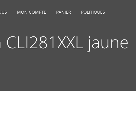
OUS
MON COMPTE
PANIER
POLITIQUES
n CLI281XXL jaune