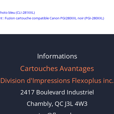
CLI281XXL
jaune
hoto bleu (CLI-281XXL)
(CLI-
Commentaire
nt :
Fuzion cartouche compatible Canon PGI280XXL noir (PGI-280XXL)
281XXL)
suivant:
Informations
Cartouches Avantages
Division d'Impressions Flexoplus inc.
2417 Boulevard Industriel
Chambly, QC J3L 4W3