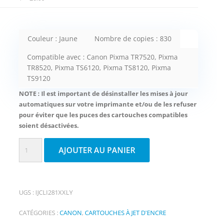
Couleur : Jaune
Nombre de copies : 830
Compatible avec : Canon Pixma TR7520, Pixma
TR8520, Pixma TS6120, Pixma TS8120, Pixma
TS9120
NOTE : Il est important de désinstaller les mises à jour
automatiques sur votre imprimante et/ou de les refuser
pour éviter que les puces des cartouches compatibles
soient désactivées.
quantité
AJOUTER AU PANIER
de
Fuzion
cartouche
UGS :
IJCLI281XXLY
compatible
Canon
CATÉGORIES :
CANON
,
CARTOUCHES À JET D'ENCRE