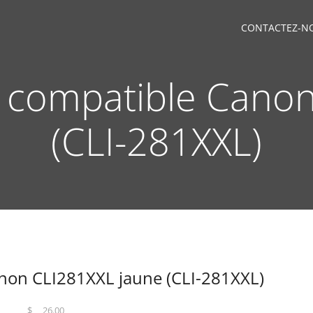
CONTACTEZ-N
 compatible Cano
(CLI-281XXL)
non CLI281XXL jaune (CLI-281XXL)
$
26.00