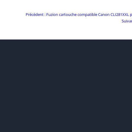
Commentaire
Précédent :
Fuzion cartouche compatible Canon CLI281XXL p
précédent:
Suiva