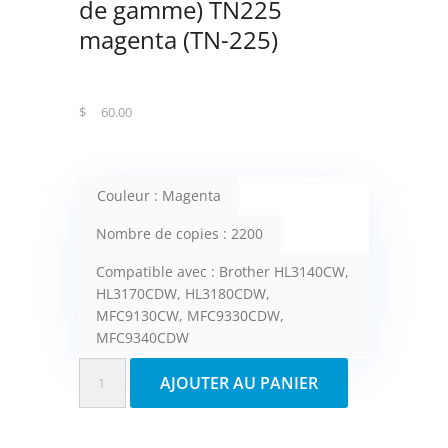
de gamme) TN225
magenta (TN-225)
$
60.00
Couleur : Magenta
Nombre de copies : 2200
Compatible avec : Brother HL3140CW,
HL3170CDW, HL3180CDW,
MFC9130CW, MFC9330CDW,
MFC9340CDW
quantité
AJOUTER AU PANIER
de
Fuzion