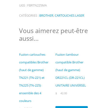
cartouche
UGS :
FBRTN225MA
compatible
Brother
CATÉGORIES :
BROTHER
,
CARTOUCHES LASER
(haut
de
Vous aimerez peut-être
gamme)
aussi…
TN225
magenta
(TN-
Fuzion cartouches
Fuzion tambour
225)
compatibles Brother
compatible Brother
(haut de gamme)
(haut de gamme)
TN221 (TN-221) et
DR221CL (DR-221CL)
TN225 (TN-225)
UNITAIRE UNIVERSEL
ensemble des 4
$
42.00
couleurs