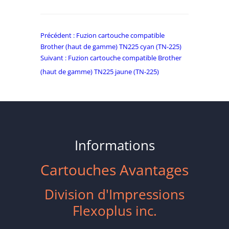
Navigation
Commentaire
Précédent :
Fuzion cartouche compatible
précédent:
Brother (haut de gamme) TN225 cyan (TN-225)
de
Commentaire
Suivant :
Fuzion cartouche compatible Brother
l’article
suivant:
(haut de gamme) TN225 jaune (TN-225)
Informations
Cartouches Avantages
Division d'Impressions
Flexoplus inc.