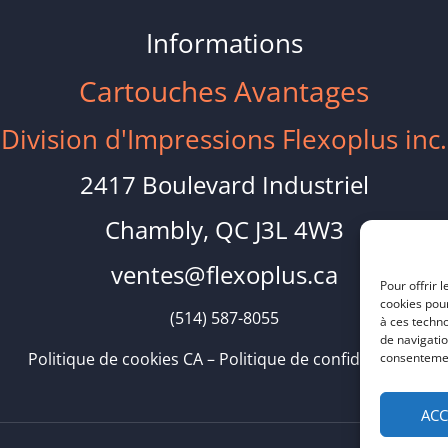
Informations
Cartouches Avantages
Division d'Impressions Flexoplus inc.
2417 Boulevard Industriel
Chambly, QC J3L 4W3
ventes@flexoplus.ca
Pour offrir 
cookies pour
(514) 587-8055
à ces techn
de navigatio
Politique de cookies CA
–
Politique de confidentialité
consentement
ACC