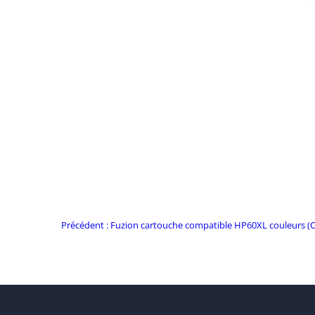
Commentaire
Précédent :
Fuzion cartouche compatible HP60XL couleurs 
précédent: