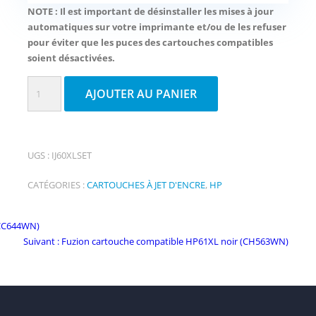
NOTE : Il est important de désinstaller les mises à jour
automatiques sur votre imprimante et/ou de les refuser
pour éviter que les puces des cartouches compatibles
soient désactivées.
quantité
AJOUTER AU PANIER
de
Fuzion
cartouches
UGS :
IJ60XLSET
compatibles
HP60XL
CATÉGORIES :
CARTOUCHES À JET D'ENCRE
,
HP
noir
et
(CC644WN)
HP60XL
Commentaire
Suivant :
Fuzion cartouche compatible HP61XL noir (CH563WN)
couleurs
suivant: