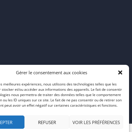
Gérer le consentement aux cookies
les meilleures expériences, nous utilisons des technologies telles que les
 stocker et/ou accéder aux informations des appareils. Le fait de consentir
ologies nous permettra de traiter des données telles que le comportement
n ou les ID uniques sur ce site. Le fait de ne pas consentir ou de retirer son
 peut avoir un effet négatif sur certaines caractéristiques et fonctions.
EPTER
REFUSER
VOIR LES PRÉFÉRENCES