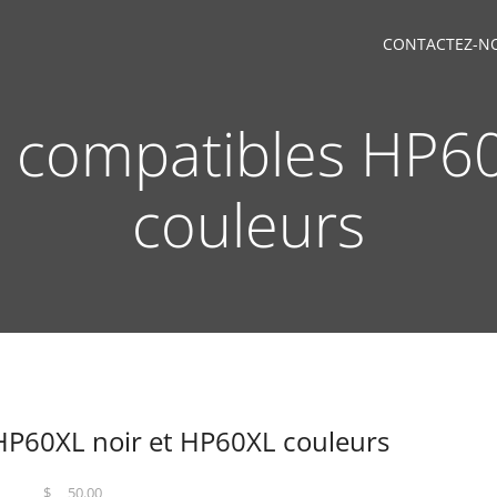
CONTACTEZ-N
s compatibles HP60
couleurs
HP60XL noir et HP60XL couleurs
$
50.00