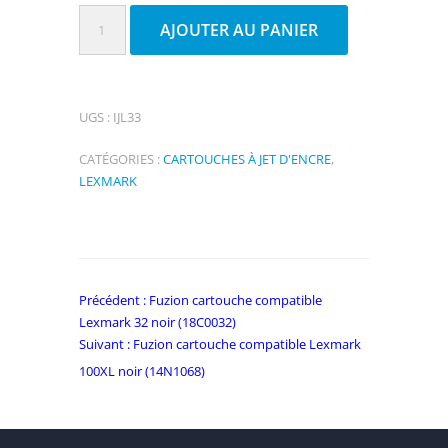
quantité
AJOUTER AU PANIER
de
Fuzion
cartouche
UGS :
IJL33
compatible
Lexmark
CATÉGORIES :
CARTOUCHES À JET D'ENCRE
,
33
LEXMARK
couleurs
(18C0042)
Navigation
Commentaire
Précédent :
Fuzion cartouche compatible
précédent:
Lexmark 32 noir (18C0032)
de
Commentaire
Suivant :
Fuzion cartouche compatible Lexmark
l’article
suivant:
100XL noir (14N1068)