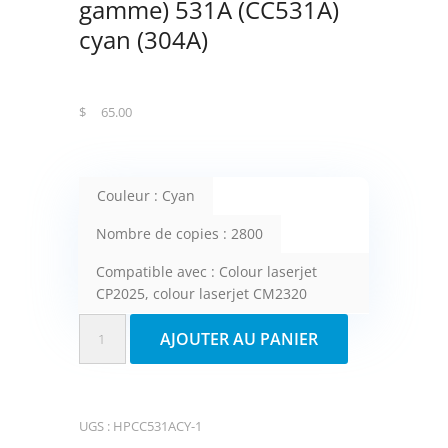
gamme) 531A (CC531A)
cyan (304A)
$
65.00
Couleur : Cyan
Nombre de copies : 2800
Compatible avec : Colour laserjet
CP2025, colour laserjet CM2320
quantité
AJOUTER AU PANIER
de
Fuzion
cartouche
UGS :
HPCC531ACY-1
compatible