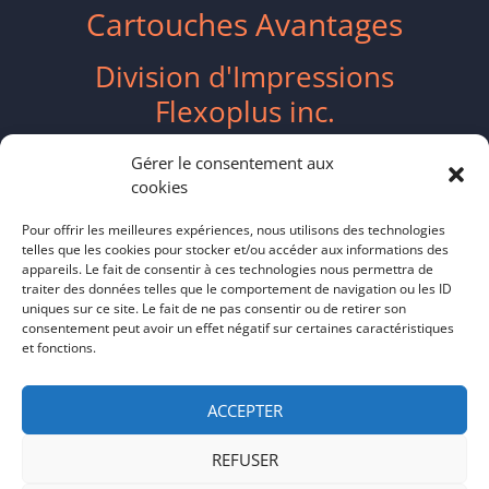
Cartouches Avantages
Division d'Impressions
Flexoplus inc.
2417 Boulevard Industriel
Gérer le consentement aux
cookies
Chambly, QC J3L 4W3
Pour offrir les meilleures expériences, nous utilisons des technologies
telles que les cookies pour stocker et/ou accéder aux informations des
ventes@flexoplus.ca
appareils. Le fait de consentir à ces technologies nous permettra de
traiter des données telles que le comportement de navigation ou les ID
(514) 587-8055
uniques sur ce site. Le fait de ne pas consentir ou de retirer son
consentement peut avoir un effet négatif sur certaines caractéristiques
et fonctions.
Politique de cookies CA
–
Politique de
confidentialité
ACCEPTER
REFUSER