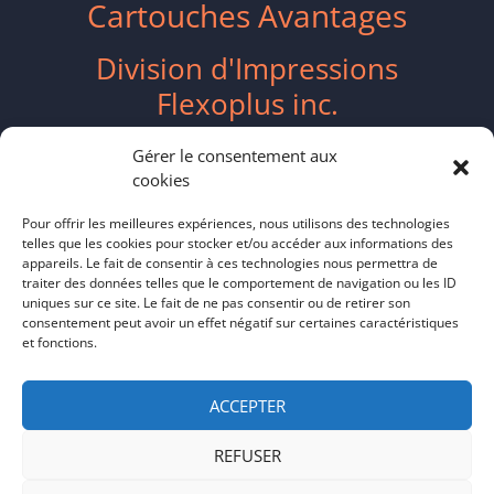
Cartouches Avantages
Division d'Impressions
Flexoplus inc.
2417 Boulevard Industriel
Gérer le consentement aux
cookies
Chambly, QC J3L 4W3
Pour offrir les meilleures expériences, nous utilisons des technologies
telles que les cookies pour stocker et/ou accéder aux informations des
ventes@flexoplus.ca
appareils. Le fait de consentir à ces technologies nous permettra de
traiter des données telles que le comportement de navigation ou les ID
(514) 587-8055
uniques sur ce site. Le fait de ne pas consentir ou de retirer son
consentement peut avoir un effet négatif sur certaines caractéristiques
et fonctions.
Politique de cookies CA
–
Politique de
confidentialité
ACCEPTER
REFUSER
© 2020 Droits d'auteur Cartouches