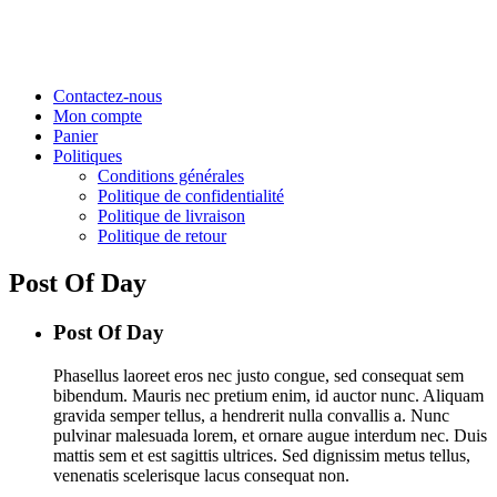
Contactez-nous
Mon compte
Panier
Politiques
Conditions générales
Politique de confidentialité
Politique de livraison
Politique de retour
Post Of Day
Post Of Day
Phasellus laoreet eros nec justo congue, sed consequat sem
bibendum. Mauris nec pretium enim, id auctor nunc. Aliquam
gravida semper tellus, a hendrerit nulla convallis a. Nunc
pulvinar malesuada lorem, et ornare augue interdum nec. Duis
mattis sem et est sagittis ultrices. Sed dignissim metus tellus,
venenatis scelerisque lacus consequat non.