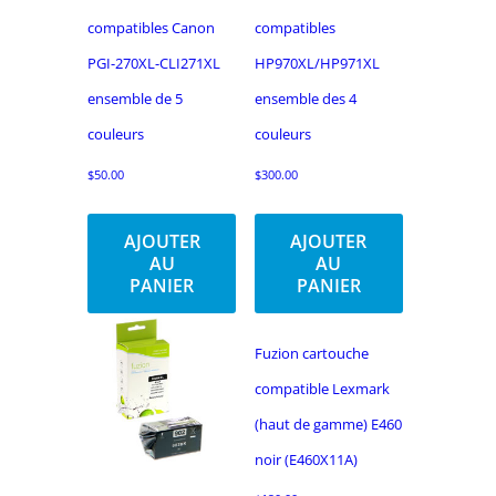
compatibles Canon
compatibles
PGI-270XL-CLI271XL
HP970XL/HP971XL
ensemble de 5
ensemble des 4
couleurs
couleurs
$
50.00
$
300.00
AJOUTER
AJOUTER
AU
AU
PANIER
PANIER
Fuzion cartouche
compatible Lexmark
(haut de gamme) E460
noir (E460X11A)