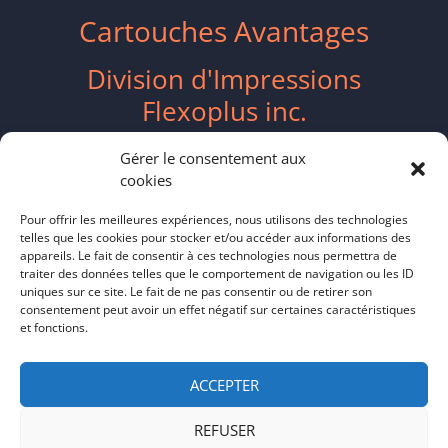
Cartouches Avantages
Division d'Impressions
Flexoplus inc.
2417 Boulevard Industriel
Gérer le consentement aux
cookies
Chambly, QC J3L 4W3
Pour offrir les meilleures expériences, nous utilisons des technologies
telles que les cookies pour stocker et/ou accéder aux informations des
ventes@flexoplus.ca
appareils. Le fait de consentir à ces technologies nous permettra de
traiter des données telles que le comportement de navigation ou les ID
(514) 587-8055
uniques sur ce site. Le fait de ne pas consentir ou de retirer son
consentement peut avoir un effet négatif sur certaines caractéristiques
et fonctions.
Politique de cookies CA
–
Politique de
confidentialité
ACCEPTER
REFUSER