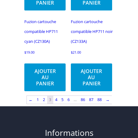
PANIER
PANIER
Fuzion cartouche
Fuzion cartouche
compatible HP711
compatible HP711 noir
cyan (CZ130A)
(CZ133A)
$
19.00
$
21.00
AJOUTER
AJOUTER
AU
AU
PANIER
PANIER
←
1
2
3
4
5
6
…
86
87
88
→
Informations