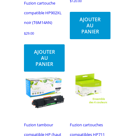
$
120.00
Fuzion cartouche
compatible HP902XL
AJOUTER
noir (T6M14AN)
AU
PANIER
$
29.00
AJOUTER
AU
PANIER
Fuzion tambour
Fuzion cartouches
compatible HP (haut
compatibles HP711