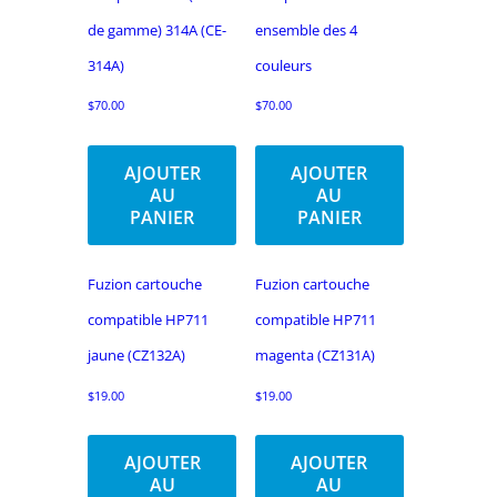
de gamme) 314A (CE-
ensemble des 4
314A)
couleurs
$
70.00
$
70.00
AJOUTER
AJOUTER
AU
AU
PANIER
PANIER
Fuzion cartouche
Fuzion cartouche
compatible HP711
compatible HP711
jaune (CZ132A)
magenta (CZ131A)
$
19.00
$
19.00
AJOUTER
AJOUTER
AU
AU